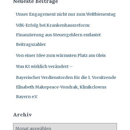
Neueste Beiträge
N
n
n
Unser Engagement nicht nur zum Weltbienentag
a
c
VdK-Erfolg bei Krankenhausreform:
h
:
Finanzierung aus Steuergeldern entlastet
Beitragszahler
Von einer Idee zum wärmsten Platz am Gleis
Was KI wirklich verändert –
Bayerischer Verdienstorden für die 1. Vorsitzende
Elisabeth Makepeace-Vondrak, Klinikclowns
Bayern e.V.
Archiv
A