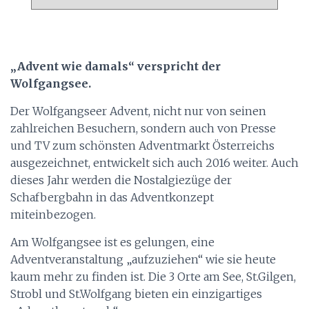
r
c
h
i
„Advent wie damals“ verspricht der
v
Wolfgangsee.
Der Wolfgangseer Advent, nicht nur von seinen
zahlreichen Besuchern, sondern auch von Presse
und TV zum schönsten Adventmarkt Österreichs
ausgezeichnet, entwickelt sich auch 2016 weiter. Auch
dieses Jahr werden die Nostalgiezüge der
Schafbergbahn in das Adventkonzept
miteinbezogen.
Am Wolfgangsee ist es gelungen, eine
Adventveranstaltung „aufzuziehen“ wie sie heute
kaum mehr zu finden ist. Die 3 Orte am See, St.Gilgen,
Strobl und St.Wolfgang bieten ein einzigartiges