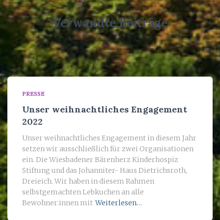
Verwandte Beiträge
PRESSE
Unser weihnachtliches Engagement
2022
Unser weihnachtliches Engagement in diesem Jahr
setzen wir ausschließlich für zwei Organisationen
ein. Die Wiesbadener Bärenherz Kinderhospiz
Stiftung und das Johanniter- Haus Dietrichsroth,
Dreieich. Wir haben in diesem Rahmen
selbstgemachten Lebkuchen an alle
Bewohner:innen mit
Weiterlesen…