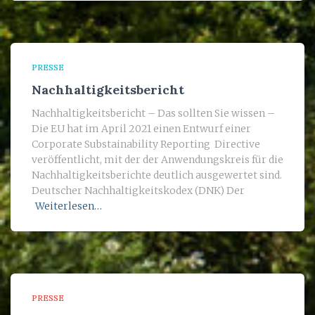
PRESSE
Nachhaltigkeitsbericht
Nachhaltigkeitsbericht – Das sollten Sie wissen –
Die EU hat im April 2021 einen Entwurf einer
Corporate Substainability Reporting Directive
veröffentlicht, mit der der Anwendungskreis für die
Nachhaltigkeitsberichte deutlich ausgewertet sind.
Deutscher Nachhaltigkeitskodex (DNK) Der
Weiterlesen…
PRESSE