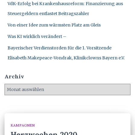
c
VdK-Erfolg bei Krankenhausreform: Finanzierung aus
h
Steuergeldern entlastet Beitragszahler
:
Von einer Idee zum wärmsten Platz am Gleis
Was KI wirklich verändert –
Bayerischer Verdienstorden für die 1. Vorsitzende
Elisabeth Makepeace-Vondrak, Klinikclowns Bayern e.V.
Archiv
A
r
c
h
i
v
KAMPAGNEN
Herzwochen 2020