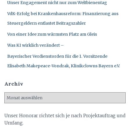
N
Unser Engagement nicht nur zum Weltbienentag
a
c
VdK-Erfolg bei Krankenhausreform: Finanzierung aus
h
:
Steuergeldern entlastet Beitragszahler
Von einer Idee zum wärmsten Platz am Gleis
Was KI wirklich verändert –
Bayerischer Verdienstorden für die 1. Vorsitzende
Elisabeth Makepeace-Vondrak, Klinikclowns Bayern e.V.
Archiv
A
r
c
h
Unser Honorar richtet sich je nach Projektauftrag und
i
Umfang.
v