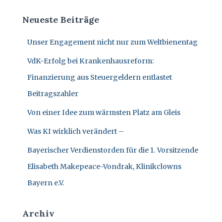
h
N
e
Neueste Beiträge
n
n
Unser Engagement nicht nur zum Weltbienentag
a
c
VdK-Erfolg bei Krankenhausreform:
h
:
Finanzierung aus Steuergeldern entlastet
Beitragszahler
Von einer Idee zum wärmsten Platz am Gleis
Was KI wirklich verändert –
Bayerischer Verdienstorden für die 1. Vorsitzende
Elisabeth Makepeace-Vondrak, Klinikclowns
Bayern e.V.
Archiv