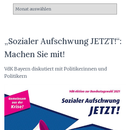
A
r
c
h
i
v
„Sozialer Aufschwung JETZT!“:
Machen Sie mit!
VdK Bayern diskutiert mit Politikerinnen und
Politikern