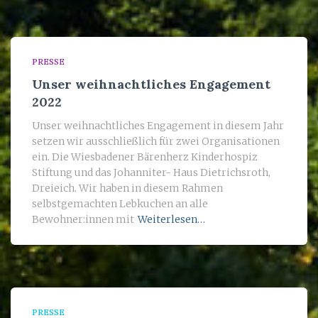
PRESSE
Unser weihnachtliches Engagement
2022
Unser weihnachtliches Engagement in diesem Jahr
setzen wir ausschließlich für zwei Organisationen
ein. Die Wiesbadener Bärenherz Kinderhospiz
Stiftung und das Johanniter- Haus Dietrichsroth,
Dreieich. Wir haben in diesem Rahmen
selbstgemachten Lebkuchen an alle
Bewohner:innen mit
Weiterlesen…
PRESSE