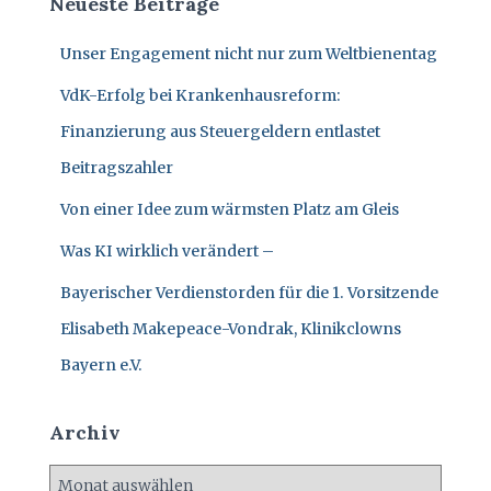
Neueste Beiträge
N
n
n
Unser Engagement nicht nur zum Weltbienentag
a
c
VdK-Erfolg bei Krankenhausreform:
h
:
Finanzierung aus Steuergeldern entlastet
Beitragszahler
Von einer Idee zum wärmsten Platz am Gleis
Was KI wirklich verändert –
Bayerischer Verdienstorden für die 1. Vorsitzende
Elisabeth Makepeace-Vondrak, Klinikclowns
Bayern e.V.
Archiv
A