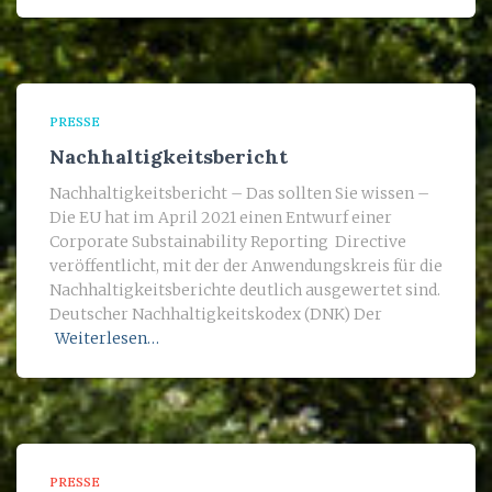
PRESSE
Nachhaltigkeitsbericht
Nachhaltigkeitsbericht – Das sollten Sie wissen –
Die EU hat im April 2021 einen Entwurf einer
Corporate Substainability Reporting Directive
veröffentlicht, mit der der Anwendungskreis für die
Nachhaltigkeitsberichte deutlich ausgewertet sind.
Deutscher Nachhaltigkeitskodex (DNK) Der
Weiterlesen…
PRESSE