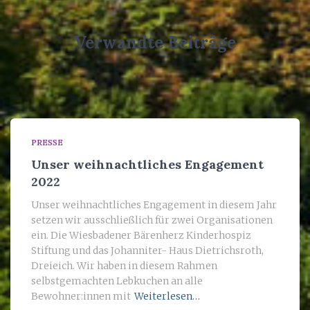
Verwandte Beiträge
PRESSE
Unser weihnachtliches Engagement
2022
Unser weihnachtliches Engagement in diesem Jahr
setzen wir ausschließlich für zwei Organisationen
ein. Die Wiesbadener Bärenherz Kinderhospiz
Stiftung und das Johanniter- Haus Dietrichsroth,
Dreieich. Wir haben in diesem Rahmen
selbstgemachten Lebkuchen an alle
Bewohner:innen mit
Weiterlesen…