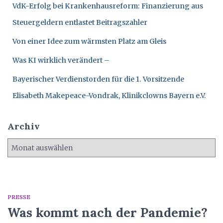
c
VdK-Erfolg bei Krankenhausreform: Finanzierung aus
h
Steuergeldern entlastet Beitragszahler
:
Von einer Idee zum wärmsten Platz am Gleis
Was KI wirklich verändert –
Bayerischer Verdienstorden für die 1. Vorsitzende
Elisabeth Makepeace-Vondrak, Klinikclowns Bayern e.V.
Archiv
A
r
c
h
i
PRESSE
v
Was kommt nach der Pandemie?