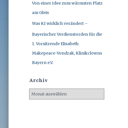
Von einer Idee zum wärmsten Platz
am Gleis
Was KI wirklich verändert –
Bayerischer Verdienstorden für die
1. Vorsitzende Elisabeth
Makepeace-Vondrak, Klinikclowns
Bayern e.V.
Archiv
A
r
c
h
i
v