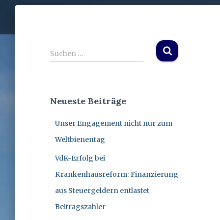
S
Suchen …
u
c
h
e
Neueste Beiträge
n
n
Unser Engagement nicht nur zum
a
c
Weltbienentag
h
:
VdK-Erfolg bei
Krankenhausreform: Finanzierung
aus Steuergeldern entlastet
Beitragszahler