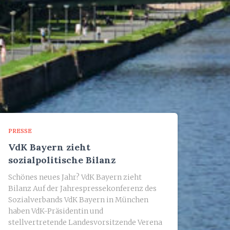
PRESSE
VdK Bayern zieht
sozialpolitische Bilanz
Schönes neues Jahr? VdK Bayern zieht
Bilanz Auf der Jahrespressekonferenz des
Sozialverbands VdK Bayern in München
haben VdK-Präsidentin und
stellvertretende Landesvorsitzende Verena