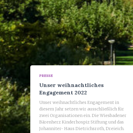
PRESSE
Unser weihnachtliches
Engagement 2022
Unser weihnachtliches Engagement in
diesem Jahr setzen wir ausschließlich für
zwei Organisationen ein. Die Wiesbadener
Bärenherz Kinderhospiz Stiftung und das
Johanniter- Haus Dietrichsroth, Dreieich.