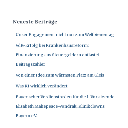
N
c
h
e
Neueste Beiträge
n
n
Unser Engagement nicht nur zum Weltbienentag
a
c
VdK-Erfolg bei Krankenhausreform:
h
:
Finanzierung aus Steuergeldern entlastet
Beitragszahler
Von einer Idee zum wärmsten Platz am Gleis
Was KI wirklich verändert –
Bayerischer Verdienstorden für die 1. Vorsitzende
Elisabeth Makepeace-Vondrak, Klinikclowns
Bayern e.V.