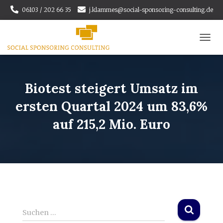
06103 / 202 66 35
j.klammes@social-sponsoring-consulting.de
N
A
V
I
G
Biotest steigert Umsatz im
A
ersten Quartal 2024 um 83,6%
T
I
auf 215,2 Mio. Euro
O
N
U
M
S
C
H
A
L
T
S
Suchen …
E
u