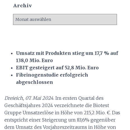
Archiv
A
r
c
h
i
v
Umsatz mit Produkten stieg um 17,7 % auf
138,0 Mio. Euro
EBIT gesteigert auf 52,8 Mio. Euro
Fibrinogenstudie erfolgreich
abgeschlossen
Dreieich, 07.
Mai 2024
. Im ersten Quartal des
Geschäftsjahres 2024 verzeichnete die Biotest
Gruppe Umsatzerlöse in Höhe von 215,2 Mio. €. Das
entspricht einer Steigerung um 83,6% gegenüber
dem Umsatz des Vorjahreszeitraums in Höhe von