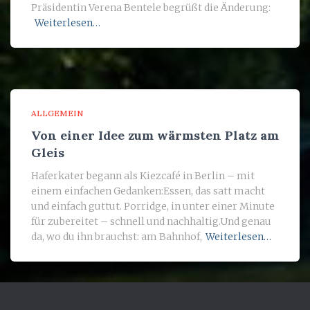
Präsidentin Verena Bentele begrüßt die Änderung:
Weiterlesen…
ALLGEMEIN
Von einer Idee zum wärmsten Platz am
Gleis
Haferkater begann als Kiezcafé in Berlin – mit
einem einfachen Gedanken:Essen, das satt macht
und einfach guttut. Porridge, in unter einer Minute
für zubereitet – schnell und nachhaltig.Und genau
da, wo du ihn brauchst: am Bahnhof,
Weiterlesen…