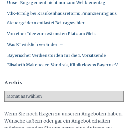
N
Unser Engagement nicht nur zum Weltbienentag
a
c
VdK-Erfolg bei Krankenhausreform: Finanzierung aus
h
:
Steuergeldern entlastet Beitragszahler
Von einer Idee zum wärmsten Platz am Gleis
Was KI wirklich verändert –
Bayerischer Verdienstorden für die 1. Vorsitzende
Elisabeth Makepeace-Vondrak, Klinikclowns Bayern e.V.
Archiv
A
r
c
h
Wenn Sie noch Fragen zu unseren Angeboten haben,
i
Wünsche äußern oder gar ein Angebot erhalten
v